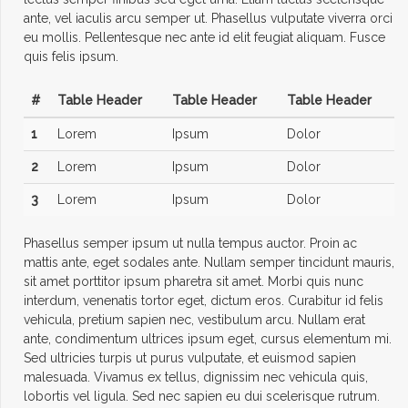
ante, vel iaculis arcu semper ut. Phasellus vulputate viverra orci
eu mollis. Pellentesque nec ante id elit feugiat aliquam. Fusce
quis felis ipsum.
#
Table Header
Table Header
Table Header
1
Lorem
Ipsum
Dolor
2
Lorem
Ipsum
Dolor
3
Lorem
Ipsum
Dolor
Phasellus semper ipsum ut nulla tempus auctor. Proin ac
mattis ante, eget sodales ante. Nullam semper tincidunt mauris,
sit amet porttitor ipsum pharetra sit amet. Morbi quis nunc
interdum, venenatis tortor eget, dictum eros. Curabitur id felis
vehicula, pretium sapien nec, vestibulum arcu. Nullam erat
ante, condimentum ultrices ipsum eget, cursus elementum mi.
Sed ultricies turpis ut purus vulputate, et euismod sapien
malesuada. Vivamus ex tellus, dignissim nec vehicula quis,
lobortis vel ligula. Sed nec sapien eu dui scelerisque rutrum.