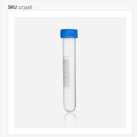
SKU:
123456
Categories:
Chemical Products
,
Laboratory Products
,
Sub
Category 2
,
Syringes And Bottles
Share: