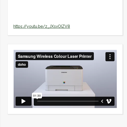
https://youtu.be/z_JXsvOIZV8