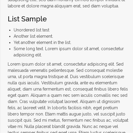
labore et dolore magna aliquyam erat, sed diam voluptua.
List Sample
Unordered list test
Another list element.
Yet another element in the list.
Some long text. Lorem ipsum dolor sit amet, consectetur
adipisicing elit.
Lorem ipsum dolor sit amet, consectetur adipiscing elit. Sed
malesuada venenatis pellentesque. Sed consequat molestie
urna, ut porta magna tristique at. Duis vestibulum scelerisque
nulla quis iaculis. Vestibulum gravida, ante eu elementum
aliquet, diam urna fermentum est, consequat finibus libero felis
eget quam. Aliquam a quam nec sem iaculis convallis nec sed
diam. Cras vulputate volutpat laoreet. Aliquam ut dignissim
felis, ac laoreet velit. In lobortis facilisis nibh, eget pretium
libero tempor non. Etiam mattis augue justo, vel suscipit justo
suscipit quis. Sed mi metus, fermentum nec finibus ac, volutpat
vitae mi. Nulla placerat blandit gravida. Nunc ac neque vel
lectus semper finibus sed eget urna. Etiam luctus scelerisque